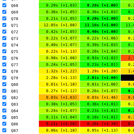
0.29s (×1.03)
0.28s (×1.00)
0.
Q68 
0.36s (×1.05)
0.36s (×1.03)
0.
Q69 
0.21s (×1.05)
0.20s (×1.00)
0.
Q70 
12.05s (×1.08)
11.16s (×1.00)
11.
Q71 
0.42s (×1.05)
0.40s (×1.00)
0.
Q72 
0.22s (×1.07)
0.22s (×1.06)
0.
Q73 
0.40s (×1.07)
0.39s (×1.03)
0.
Q74 
0.22s (×1.13)
0.20s (×1.04)
0.
Q75 
0.98s (×1.08)
0.93s (×1.02)
2.
Q76 
0.24s (×1.05)
0.23s (×1.01)
0.
Q77 
1.32s (×1.22)
1.29s (×1.20)
1.
Q78 
2.28s (×1.13)
2.01s (×1.00)
Q79 
0.01s (×1.18)
0.01s (×1.06)
0.
Q80 
0.27s (×1.12)
0.26s (×1.07)
0.
Q81 
0.03s (×1.63)
0.03s (×1.46)
0.
Q82 
0.38s (×1.05)
0.36s (×1.01)
0.
Q83 
0.24s (×1.07)
0.23s (×1.01)
0.
Q84 
0.11s (×1.04)
0.10s (×1.01)
0.
Q85 
0.21s (×3.58)
0.20s (×3.39)
0.
Q86 
0.06s (×1.18)
0.05s (×1.13)
0.
Q87 