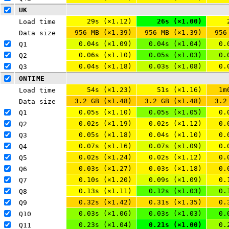
UK
29s (×1.12)
26s (×1.00)
Load time
956 MB (×1.39)
956 MB (×1.39)
956
Data size
0.04s (×1.09)
0.04s (×1.04)
0.
Q1 
0.06s (×1.10)
0.05s (×1.03)
0.
Q2 
0.04s (×1.18)
0.03s (×1.08)
0.
Q3 
ONTIME
54s (×1.23)
51s (×1.16)
1m
Load time
3.2 GB (×1.48)
3.2 GB (×1.48)
3.2
Data size
0.05s (×1.10)
0.05s (×1.05)
0.
Q1 
0.02s (×1.19)
0.02s (×1.12)
0.
Q2 
0.05s (×1.18)
0.04s (×1.10)
0.
Q3 
0.07s (×1.16)
0.07s (×1.09)
0.
Q4 
0.02s (×1.24)
0.02s (×1.12)
0.
Q5 
0.03s (×1.27)
0.03s (×1.18)
0.
Q6 
0.10s (×1.20)
0.09s (×1.09)
0.
Q7 
0.13s (×1.11)
0.12s (×1.03)
0.
Q8 
0.32s (×1.42)
0.31s (×1.35)
0.
Q9 
0.03s (×1.06)
0.03s (×1.03)
0.
Q10 
0.23s (×1.04)
0.21s (×1.00)
0.
Q11 