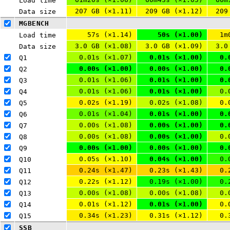
Load time
207 GB (×1.11)
209 GB (×1.12)
209
Data size
MGBENCH
57s (×1.14)
50s (×1.00)
1m
Load time
3.0 GB (×1.08)
3.0 GB (×1.09)
3.0
Data size
0.01s (×1.07)
0.01s (×1.00)
0.
Q1 
0.00s (×1.00)
0.00s (×1.00)
0.
Q2 
0.01s (×1.06)
0.01s (×1.00)
0.
Q3 
0.01s (×1.06)
0.01s (×1.00)
0.
Q4 
0.02s (×1.19)
0.02s (×1.08)
0.
Q5 
0.01s (×1.04)
0.01s (×1.00)
0.
Q6 
0.00s (×1.08)
0.00s (×1.00)
0.
Q7 
0.00s (×1.08)
0.00s (×1.00)
0.
Q8 
0.00s (×1.00)
0.00s (×1.00)
0.
Q9 
0.05s (×1.10)
0.04s (×1.00)
0.
Q10 
0.24s (×1.47)
0.23s (×1.43)
0.
Q11 
0.22s (×1.12)
0.19s (×1.00)
0.
Q12 
0.00s (×1.08)
0.00s (×1.08)
0.
Q13 
0.01s (×1.12)
0.01s (×1.00)
0.
Q14 
0.34s (×1.23)
0.31s (×1.12)
0.
Q15 
SSB