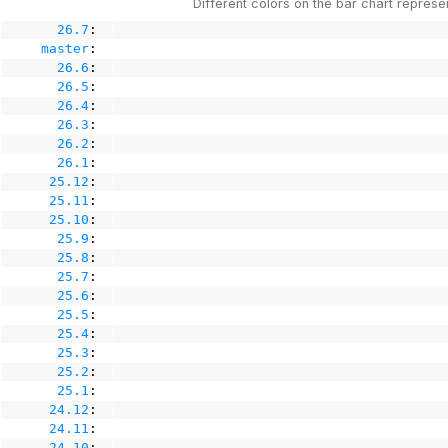
Different colors on the bar chart represe
26.7
:
master
:
26.6
:
26.5
:
26.4
:
26.3
:
26.2
:
26.1
:
25.12
:
25.11
:
25.10
:
25.9
:
25.8
:
25.7
:
25.6
:
25.5
:
25.4
:
25.3
:
25.2
:
25.1
:
24.12
:
24.11
:
24.10
: