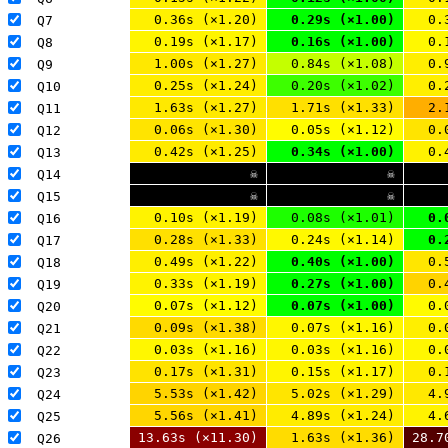
0.36s (×1.20)
0.29s (×1.00)
0.
Q7 
0.19s (×1.17)
0.16s (×1.00)
0.
Q8 
1.00s (×1.27)
0.84s (×1.08)
0.
Q9 
0.25s (×1.24)
0.20s (×1.02)
0.
Q10 
1.63s (×1.27)
1.71s (×1.33)
2.
Q11 
0.06s (×1.30)
0.05s (×1.12)
0.
Q12 
0.42s (×1.25)
0.34s (×1.00)
0.
Q13 
☠
☠
Q14 
☠
☠
Q15 
0.10s (×1.19)
0.08s (×1.01)
0.
Q16 
0.28s (×1.33)
0.24s (×1.14)
0.
Q17 
0.49s (×1.22)
0.40s (×1.00)
0.
Q18 
0.33s (×1.19)
0.27s (×1.00)
0.
Q19 
0.07s (×1.12)
0.07s (×1.00)
0.
Q20 
0.09s (×1.38)
0.07s (×1.16)
0.
Q21 
0.03s (×1.16)
0.03s (×1.16)
0.
Q22 
0.17s (×1.31)
0.15s (×1.17)
0.
Q23 
5.53s (×1.42)
5.02s (×1.29)
4.
Q24 
5.56s (×1.41)
4.89s (×1.24)
4.
Q25 
13.63s (×11.30)
1.63s (×1.36)
28.7
Q26 