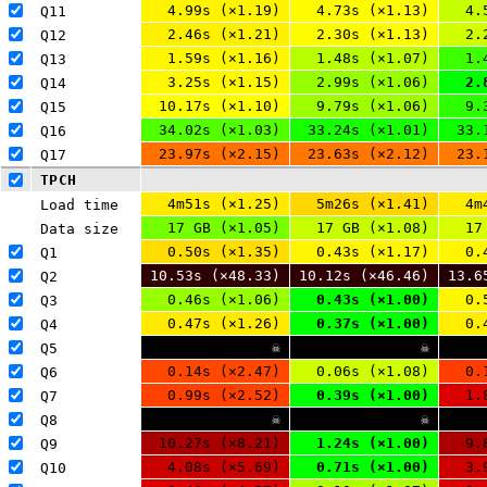
4.99s (×1.19)
4.73s (×1.13)
4.
Q11 
2.46s (×1.21)
2.30s (×1.13)
2.
Q12 
1.59s (×1.16)
1.48s (×1.07)
1.
Q13 
3.25s (×1.15)
2.99s (×1.06)
2.
Q14 
10.17s (×1.10)
9.79s (×1.06)
9.
Q15 
34.02s (×1.03)
33.24s (×1.01)
33.
Q16 
23.97s (×2.15)
23.63s (×2.12)
23.
Q17 
TPCH
4m51s (×1.25)
5m26s (×1.41)
4m
Load time
17 GB (×1.05)
17 GB (×1.08)
17
Data size
0.50s (×1.35)
0.43s (×1.17)
0.
Q1 
10.53s (×48.33)
10.12s (×46.46)
13.6
Q2 
0.46s (×1.06)
0.43s (×1.00)
0.
Q3 
0.47s (×1.26)
0.37s (×1.00)
0.
Q4 
☠
☠
Q5 
0.14s (×2.47)
0.06s (×1.08)
0.
Q6 
0.99s (×2.52)
0.39s (×1.00)
1.
Q7 
☠
☠
Q8 
10.27s (×8.21)
1.24s (×1.00)
9.
Q9 
4.08s (×5.69)
0.71s (×1.00)
3.
Q10 