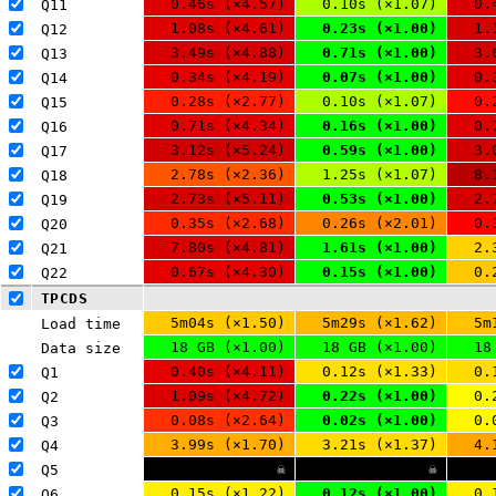
0.46s (×4.57)
0.10s (×1.07)
0.
Q11 
1.08s (×4.61)
0.23s (×1.00)
1.
Q12 
3.49s (×4.88)
0.71s (×1.00)
3.
Q13 
0.34s (×4.19)
0.07s (×1.00)
0.
Q14 
0.28s (×2.77)
0.10s (×1.07)
0.
Q15 
0.71s (×4.34)
0.16s (×1.00)
0.
Q16 
3.12s (×5.24)
0.59s (×1.00)
3.
Q17 
2.78s (×2.36)
1.25s (×1.07)
8.
Q18 
2.73s (×5.11)
0.53s (×1.00)
2.
Q19 
0.35s (×2.68)
0.26s (×2.01)
0.
Q20 
7.80s (×4.81)
1.61s (×1.00)
2.
Q21 
0.67s (×4.30)
0.15s (×1.00)
0.
Q22 
TPCDS
5m04s (×1.50)
5m29s (×1.62)
5m
Load time
18 GB (×1.00)
18 GB (×1.00)
18
Data size
0.40s (×4.11)
0.12s (×1.33)
0.
Q1 
1.09s (×4.72)
0.22s (×1.00)
0.
Q2 
0.08s (×2.64)
0.02s (×1.00)
0.
Q3 
3.99s (×1.70)
3.21s (×1.37)
4.
Q4 
☠
☠
Q5 
0.15s (×1.22)
0.12s (×1.00)
0.
Q6 