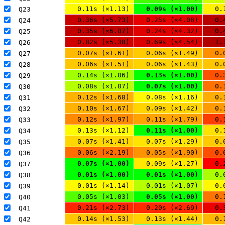
0.11s (×1.13)
0.09s (×1.00)
0.
Q23 
0.36s (×5.73)
0.25s (×4.08)
0.
Q24 
0.35s (×6.07)
0.24s (×4.32)
0.
Q25 
0.82s (×5.38)
0.69s (×4.54)
1.
Q26 
0.07s (×1.61)
0.06s (×1.49)
0.
Q27 
0.06s (×1.51)
0.06s (×1.43)
0.
Q28 
0.14s (×1.06)
0.13s (×1.00)
0.
Q29 
0.08s (×1.07)
0.07s (×1.00)
0.
Q30 
0.12s (×1.68)
0.08s (×1.16)
0.
Q31 
0.10s (×1.67)
0.09s (×1.42)
0.
Q32 
0.12s (×1.97)
0.11s (×1.79)
0.
Q33 
0.13s (×1.12)
0.11s (×1.00)
0.
Q34 
0.07s (×1.41)
0.07s (×1.29)
0.
Q35 
0.06s (×2.19)
0.05s (×1.90)
0.
Q36 
0.07s (×1.00)
0.09s (×1.27)
0.
Q37 
0.01s (×1.00)
0.01s (×1.00)
0.
Q38 
0.01s (×1.14)
0.01s (×1.07)
0.
Q39 
0.05s (×1.03)
0.05s (×1.00)
0.
Q40 
0.21s (×2.73)
0.20s (×2.69)
0.
Q41 
0.14s (×1.53)
0.13s (×1.44)
0.
Q42 