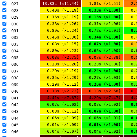
13.83s (×11.44)
1.81s (×1.51)
2.
Q27 
0.40s (×1.19)
0.33s (×1.00)
0.
Q28 
0.16s (×1.19)
0.13s (×1.00)
0.
Q29 
0.38s (×1.26)
0.31s (×1.06)
0.
Q30 
0.89s (×1.24)
0.72s (×1.01)
0.
Q31 
0.45s (×1.30)
0.34s (×1.00)
0.
Q32 
0.08s (×1.15)
0.07s (×1.00)
0.
Q33 
0.80s (×1.23)
0.65s (×1.00)
0.
Q34 
0.08s (×2.75)
0.07s (×2.38)
0.
Q35 
0.28s (×1.26)
0.23s (×1.06)
0.
Q36 
0.29s (×1.19)
0.24s (×1.00)
0.
Q37 
0.35s (×1.29)
0.27s (×1.03)
0.
Q38 
0.29s (×1.12)
0.26s (×1.00)
0.
Q39 
0.13s (×2.72)
0.13s (×2.58)
0.
Q40 
4.41s (×7.67)
4.29s (×7.47)
4.
Q41 
0.07s (×1.02)
0.07s (×1.02)
0.
Q42 
0.08s (×1.12)
0.07s (×1.00)
0.
Q43 
0.06s (×1.09)
0.06s (×1.01)
0.
Q44 
0.01s (×1.09)
0.01s (×1.00)
0.
Q45 
0.04s (×1.07)
0.04s (×1.02)
0.
Q46 