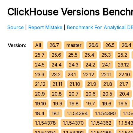
ClickHouse Versions Bench
Source
|
Report Mistake
|
Benchmark For Analytical 
All
26.7
master
26.6
26.5
26.4
Version:
25.7
25.6
25.5
25.4
25.3
25.2
24.5
24.4
24.3
24.2
24.1
23.12
23.3
23.2
23.1
22.12
22.11
22.10
21.12
21.11
21.10
21.9
21.8
21.7
20.9
20.8
20.7
20.6
20.5
20.4
19.10
19.9
19.8
19.7
19.6
19.5
18.4
18.1
1.1.54394
1.1.54390
1.1.
1.1.54378
1.1.54370
1.1.54362
1.1.54
1.1.54304
1.1.54292
1.1.54289
1.1.54