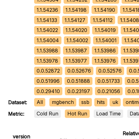
1.1.54236
1.1.54198
1.1.54190
1.1.541
1.1.54133
1.1.54127
1.1.54112
1.1.540
1.1.54022
1.1.54020
1.1.54019
1.1.540
1.1.54004
1.1.54002
1.1.54001
1.1.54
1.1.53988
1.1.53987
1.1.53986
1.1.53
1.1.53978
1.1.53977
1.1.53976
1.1.53
0.0.52872
0.0.52676
0.0.52576
0.0
0.0.51996
0.0.51888
0.0.51733
0.0.
0.0.29410
0.0.23197
0.0.21056
0.0.
All
mgbench
ssb
hits
uk
ontim
Dataset:
Cold Run
Hot Run
Load Time
Dat
Metric:
Relati
version