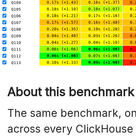
0.17s (×1.43)
0.16s (×1.37)
0.
Q104 
0.18s (×1.10)
0.18s (×1.07)
0.
Q105 
0.18s (×1.21)
0.17s (×1.16)
0.
Q106 
0.17s (×1.57)
0.16s (×1.48)
0.
Q107 
0.20s (×1.35)
0.19s (×1.28)
0.
Q108 
0.04s (×1.40)
0.03s (×1.26)
0.
Q109 
0.04s (×1.27)
0.04s (×1.10)
0.
Q110 
0.06s (×1.06)
0.06s (×1.00)
0.
Q111 
0.06s (×1.00)
0.07s (×1.06)
0.
Q112 
0.10s (×1.13)
0.09s (×1.00)
0.
Q113 
About this benchmark
The same benchmark, on 
across every ClickHouse