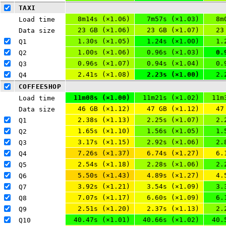
TAXI
8m14s (×1.06)
7m57s (×1.03)
8m
Load time
23 GB (×1.06)
23 GB (×1.07)
23
Data size
1.30s (×1.05)
1.24s (×1.00)
1.
Q1 
1.00s (×1.06)
0.96s (×1.03)
0.
Q2 
0.96s (×1.07)
0.94s (×1.04)
0.
Q3 
2.41s (×1.08)
2.23s (×1.00)
2.
Q4 
COFFEESHOP
11m08s (×1.00)
11m21s (×1.02)
11m
Load time
46 GB (×1.12)
47 GB (×1.12)
47
Data size
2.38s (×1.13)
2.25s (×1.07)
2.
Q1 
1.65s (×1.10)
1.56s (×1.05)
1.
Q2 
3.17s (×1.15)
2.92s (×1.06)
2.
Q3 
7.26s (×1.37)
6.74s (×1.27)
6.
Q4 
2.54s (×1.18)
2.28s (×1.06)
2.
Q5 
5.50s (×1.43)
4.89s (×1.27)
4.
Q6 
3.92s (×1.21)
3.54s (×1.09)
3.
Q7 
7.07s (×1.17)
6.60s (×1.09)
6.
Q8 
2.51s (×1.20)
2.37s (×1.13)
2.
Q9 
40.47s (×1.01)
40.66s (×1.02)
40.
Q10 