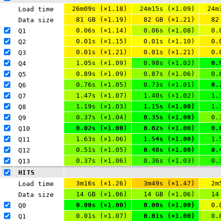
26m09s (×1.18)
24m15s (×1.09)
24m
Load time
81 GB (×1.19)
82 GB (×1.21)
82
Data size
0.06s (×1.14)
0.06s (×1.08)
0.
Q1 
0.01s (×1.15)
0.01s (×1.10)
0.
Q2 
0.01s (×1.21)
0.01s (×1.21)
0.
Q3 
1.05s (×1.09)
0.98s (×1.02)
0.
Q4 
0.89s (×1.09)
0.87s (×1.06)
0.
Q5 
0.76s (×1.05)
0.73s (×1.01)
0.
Q6 
1.47s (×1.07)
1.40s (×1.02)
1.
Q7 
1.19s (×1.03)
1.15s (×1.00)
1.
Q8 
0.37s (×1.04)
0.35s (×1.00)
0.
Q9 
0.02s (×1.00)
0.02s (×1.00)
0.
Q10 
1.63s (×1.06)
1.54s (×1.00)
1.
Q11 
0.51s (×1.05)
0.48s (×1.00)
0.
Q12 
0.37s (×1.06)
0.36s (×1.03)
0.
Q13 
HITS
3m16s (×1.26)
3m49s (×1.47)
2m
Load time
14 GB (×1.06)
14 GB (×1.06)
14
Data size
0.00s (×1.00)
0.00s (×1.00)
0.
Q0 
0.01s (×1.07)
0.01s (×1.00)
0.
Q1 