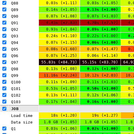
0.03s (×1.11)
0.03s (×1.05)
0.
Q88 
0.14s (×1.05)
0.13s (×1.00)
0.
Q89 
0.07s (×1.08)
0.07s (×1.03)
0.
Q90 
4.43s (×7.83)
4.28s (×7.57)
4.
Q91 
0.93s (×1.04)
0.89s (×1.00)
0.
Q92 
0.24s (×1.10)
0.22s (×1.00)
0.
Q93 
0.07s (×1.15)
0.06s (×1.00)
0.
Q94 
0.08s (×1.60)
0.07s (×1.47)
0.
Q95 
0.07s (×1.25)
0.06s (×1.14)
0.
Q96 
55.83s (×84.73)
55.15s (×83.70)
64.9
Q97 
0.13s (×1.08)
0.12s (×1.00)
0.
Q98 
11.16s (×2.24)
10.12s (×2.03)
10.
Q99 
0.11s (×1.09)
0.11s (×1.03)
0.
Q100 
0.53s (×1.05)
0.50s (×1.00)
0.
Q101 
0.13s (×1.11)
0.12s (×1.06)
0.
Q102 
0.17s (×1.04)
0.16s (×1.00)
0.
Q103 
JOB
18s (×1.20)
19s (×1.27)
Load time
1.8 GB (×1.05)
1.8 GB (×1.05)
1.8
Data size
0.03s (×1.06)
0.02s (×1.00)
0.
Q1 