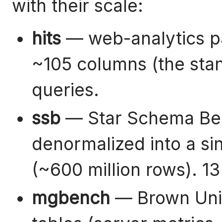
with their scale:
hits
— web-analytics pag
~105 columns (the sta
queries.
ssb
— Star Schema Ben
denormalized into a si
(~600 million rows). 13
mgbench
— Brown Univ