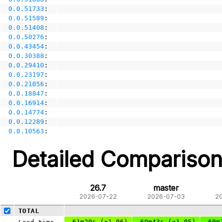
0.0.51733
:
0.0.51589
:
0.0.51408
:
0.0.50276
:
0.0.43454
:
0.0.30388
:
0.0.29410
:
0.0.23197
:
0.0.21056
:
0.0.18847
:
0.0.16914
:
0.0.14774
:
0.0.12289
:
0.0.10563
:
Detailed Compariso
26.7
master
2026-07-22
2026-07-03
2
TOTAL
61m20s (×1.06)
60m43s (×1.05)
60m